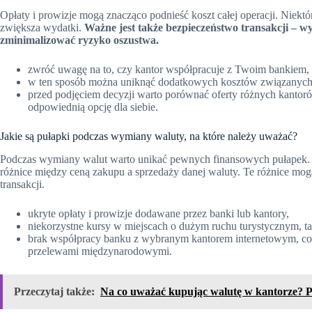
Opłaty i prowizje mogą znacząco podnieść koszt całej operacji. Niektó
zwiększa wydatki.
Ważne jest także bezpieczeństwo transakcji – wyb
zminimalizować ryzyko oszustwa.
zwróć uwagę na to, czy kantor współpracuje z Twoim bankiem,
w ten sposób można uniknąć dodatkowych kosztów związanych
przed podjęciem decyzji warto porównać oferty różnych kantoró
odpowiednią opcję dla siebie.
Jakie są pułapki podczas wymiany waluty, na które należy uważać?
Podczas wymiany walut warto unikać pewnych finansowych pułapek.
różnice między ceną zakupu a sprzedaży danej waluty. Te różnice mogą
transakcji.
ukryte opłaty i prowizje dodawane przez banki lub kantory,
niekorzystne kursy w miejscach o dużym ruchu turystycznym, ta
brak współpracy banku z wybranym kantorem internetowym, c
przelewami międzynarodowymi.
Przeczytaj także:
Na co uważać kupując walutę w kantorze? 