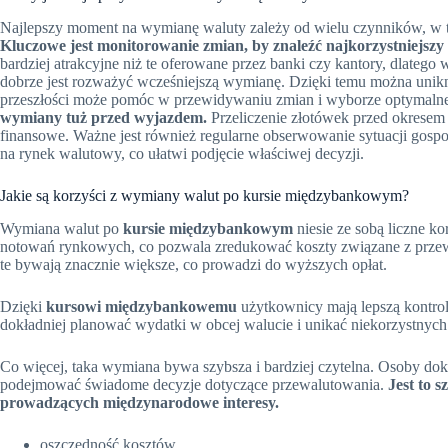
Najlepszy moment na wymianę waluty zależy od wielu czynników, w 
Kluczowe jest monitorowanie zmian, by znaleźć najkorzystniejszy 
bardziej atrakcyjne niż te oferowane przez banki czy kantory, dlatego 
dobrze jest rozważyć wcześniejszą wymianę. Dzięki temu można uni
przeszłości może pomóc w przewidywaniu zmian i wyborze optymal
wymiany tuż przed wyjazdem.
Przeliczenie złotówek przed okresem
finansowe. Ważne jest również regularne obserwowanie sytuacji go
na rynek walutowy, co ułatwi podjęcie właściwej decyzji.
Jakie są korzyści z wymiany walut po kursie międzybankowym?
Wymiana walut po
kursie międzybankowym
niesie ze sobą liczne ko
notowań rynkowych, co pozwala zredukować koszty związane z przew
te bywają znacznie większe, co prowadzi do wyższych opłat.
Dzięki
kursowi międzybankowemu
użytkownicy mają lepszą kontro
dokładniej planować wydatki w obcej walucie i unikać niekorzystnych 
Co więcej, taka wymiana bywa szybsza i bardziej czytelna. Osoby dok
podejmować świadome decyzje dotyczące przewalutowania.
Jest to 
prowadzących międzynarodowe interesy.
oszczędność kosztów,