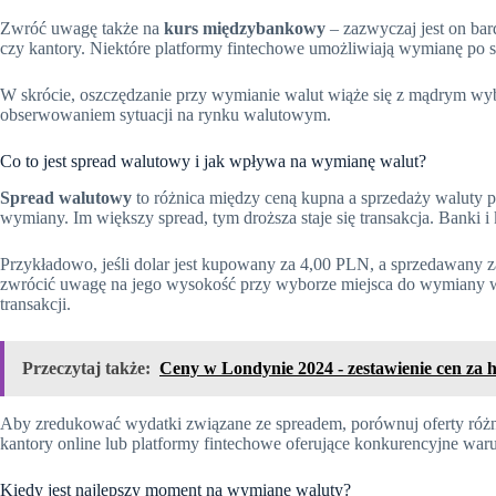
Zwróć uwagę także na
kurs międzybankowy
– zazwyczaj jest on bar
czy kantory. Niektóre platformy fintechowe umożliwiają wymianę po
W skrócie, oszczędzanie przy wymianie walut wiąże się z mądrym wybor
obserwowaniem sytuacji na rynku walutowym.
Co to jest spread walutowy i jak wpływa na wymianę walut?
Spread walutowy
to różnica między ceną kupna a sprzedaży waluty p
wymiany. Im większy spread, tym droższa staje się transakcja. Banki i
Przykładowo, jeśli dolar jest kupowany za 4,00 PLN, a sprzedawany 
zwrócić uwagę na jego wysokość przy wyborze miejsca do wymiany wa
transakcji.
Przeczytaj także:
Ceny w Londynie 2024 - zestawienie cen za ho
Aby zredukować wydatki związane ze spreadem, porównuj oferty różn
kantory online lub platformy fintechowe oferujące konkurencyjne waru
Kiedy jest najlepszy moment na wymianę waluty?