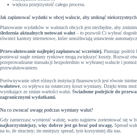
większa przejrzystość całego procesu.
Jak zaplanować wydatki w obcej walucie, aby uniknąć niekorzystnyc
Planowanie wydatków w walutach obcych jest niezbędne, aby zminim
śledzenia aktualnych notowań walut
– to pozwoli Ci wybrać dogod
również kantory internetowe, które umożliwiają ustawienie automatyc
Przewalutowanie najlepiej zaplanować wcześniej.
Planując podróż l
ponieważ nagłe zmiany rynkowe mogą zwiększyć koszty. Rozważ otw
przeprowadzanie transakcji bezpośrednio w wybranej walucie i pomo
przewalutowaniem.
Porównywanie ofert różnych instytucji finansowych jest równie istotn
walutowe
, co wpływa na ostateczny koszt wymiany. Dzięki temu można
wynikające ze zmian wartości walut.
Świadome podejście do przewal
zagranicznymi wydatkami.
Na co zwracać uwagę podczas wymiany walut?
Gdy zamierzasz wymienić walutę, warto najpierw zorientować się w b
najkorzystniejszy, więc dobrze jest go brać pod uwagę.
Spread walu
na to, ile stracimy; im mniejszy spread, tym korzystniej dla nas.