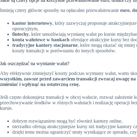
Jakie są cztery opcje na korzystne przewalutowanie euro, dolara czy fu
Istnieją cztery główne sposoby na opłacalne przewalutowanie
euro
,
do
kantor internetowy
, który zazwyczaj proponuje atrakcyjniejsz
operacyjnym,
fintechy
, które umożliwiają wymianę walut po kursie międzyban
konta walutowe w bankach
oferujące atrakcyjne kursy bez do
tradycyjne kantory stacjonarne
, które mogą okazać się mniej
koszty transakcji w porównaniu do innych sposobów.
Jak oszczędzać na wymianie walut?
Aby efektywnie zmniejszyć koszty podczas wymiany walut, warto sk
wszystkim, zawsze przed zawarciem transakcji zwracaj uwagę na 
zmieniać i wpłynąć na ostateczną cenę.
Jeśli często dokonujesz transakcji w obcej walucie, rozważ założeni
przechowywanie środków w różnych walutach i realizację operacji b
kursie.
dobrym rozwiązaniem mogą być również kantory online,
nierzadko oferują atrakcyjniejsze kursy niż tradycyjne kantory c
dzięki temu można ograniczyć straty wynikające ze spreadu, czy