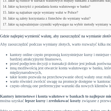
Jakie są różnice w kursach walutowych między bankami a kantorami sta
Jakie są korzyści z posiadania konta walutowego w banku?
Jakie są najtańsze opcje wymiany walut w Polsce?
Jakie są zalety korzystania z fintechów do wymiany walut?
Jakie są najważniejsze czynniki wpływające na wybór metody wymiany w
Gdzie najlepiej wymienić walutę, aby zaoszczędzić na wymianie złot
Aby zaoszczędzić podczas wymiany złotych, warto rozważyć kilka mo
kantory online często proponują korzystniejsze kursy i mniejsze
bardziej atrakcyjnymi finansowo,
przed podjęciem decyzji o transakcji dobrze jest jednak porówna
inną możliwością jest otwarcie konta walutowego w banku, któ
międzynarodowych,
takie konto pozwala na przechowywanie obcej waluty oraz realiz
warto również zwrócić uwagę na promocje dostępne w kantorach
często oferują one preferencyjne warunki dla nowych klientów 
Kantory internetowe i konta walutowe w bankach to najlepsze mie
można uzyskać
lepsze kursy
i
zredukować koszty
związane z przew