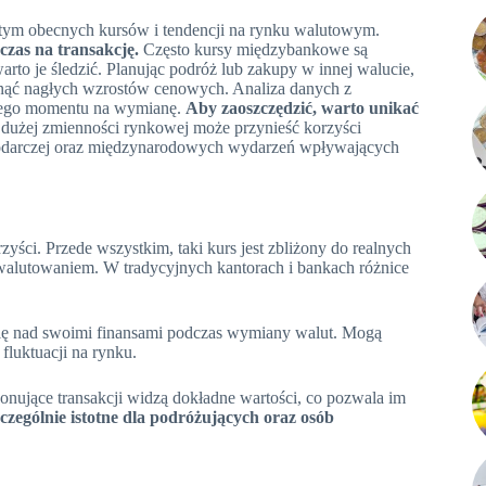
tym obecnych kursów i tendencji na rynku walutowym.
czas na transakcję.
Często kursy międzybankowe są
warto je śledzić. Planując podróż lub zakupy w innej walucie,
knąć nagłych wzrostów cenowych. Analiza danych z
nego momentu na wymianę.
Aby zaoszczędzić, warto unikać
 dużej zmienności rynkowej może przynieść korzyści
spodarczej oraz międzynarodowych wydarzeń wpływających
rzyści. Przede wszystkim, taki kurs jest zbliżony do realnych
alutowaniem. W tradycyjnych kantorach i bankach różnice
lę nad swoimi finansami podczas wymiany walut. Mogą
fluktuacji na rynku.
onujące transakcji widzą dokładne wartości, co pozwala im
szczególnie istotne dla podróżujących oraz osób