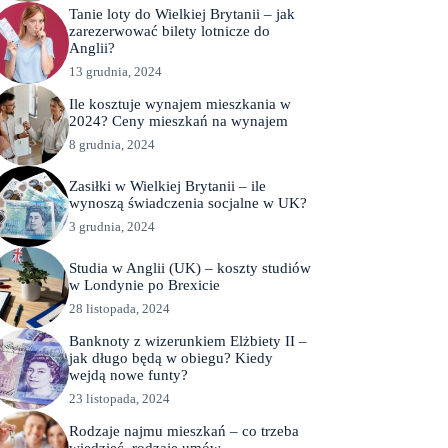
Tanie loty do Wielkiej Brytanii – jak
zarezerwować bilety lotnicze do
Anglii?
13 grudnia, 2024
Ile kosztuje wynajem mieszkania w
2024? Ceny mieszkań na wynajem
8 grudnia, 2024
Zasiłki w Wielkiej Brytanii – ile
wynoszą świadczenia socjalne w UK?
3 grudnia, 2024
Studia w Anglii (UK) – koszty studiów
w Londynie po Brexicie
28 listopada, 2024
Banknoty z wizerunkiem Elżbiety II –
jak długo będą w obiegu? Kiedy
wejdą nowe funty?
23 listopada, 2024
Rodzaje najmu mieszkań – co trzeba
wiedzieć, rodzaje umów