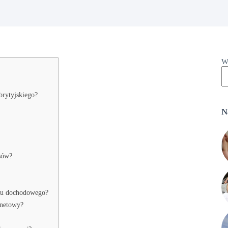
W
brytyjskiego?
N
sów?
tku dochodowego?
rnetowy?