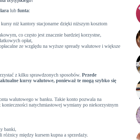
nta brytyjskiego?
lara
lub
funta
:
e kursy niż kantory stacjonarne dzięki niższym kosztom
kowym, co często jest znacznie bardziej korzystne,
datkowych opłat,
 opłacalne ze względu na wyższe spready walutowe i większe
orzystać z kilku sprawdzonych sposobów.
Przede
aktualne kursy walutowe, ponieważ te mogą szybko się
e konta walutowego w banku. Takie konto pozwala na
ez konieczności natychmiastowej wymiany po niekorzystnym
zy banki,
li różnicy między kursem kupna a sprzedaży.