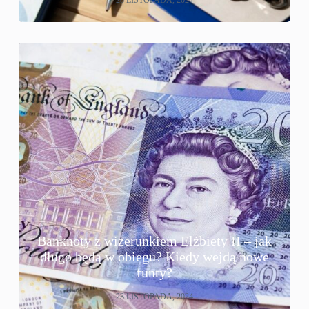
Banknoty z wizerunkiem Elżbiety II – jak
długo będą w obiegu? Kiedy wejdą nowe
funty?
23 LISTOPADA, 2024