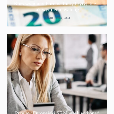
Kurs wymiany Euro na funty brytyjskie –
jak wymienić walutę?
22 GRUDNIA, 2024
Przelew Europejski SEPA – jak wykonać