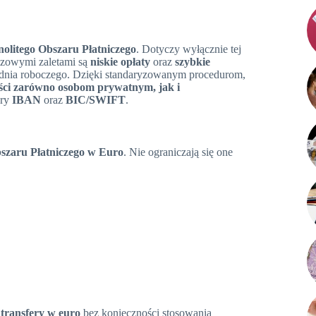
nolitego Obszaru Płatniczego
. Dotyczy wyłącznie tej
uczowymi zaletami są
niskie opłaty
oraz
szybkie
go dnia roboczego. Dzięki standaryzowanym procedurom,
zyści zarówno osobom prywatnym, jak i
ery
IBAN
oraz
BIC/SWIFT
.
bszaru Płatniczego w Euro
. Nie ograniczają się one
ć
transfery w euro
bez konieczności stosowania