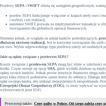
Przelewy
SEPA
i
SWIFT
różnią się zasięgiem geograficznym, walutą
przelew SEPA funkcjonuje wyłącznie w krajach strefy euro i real
i szybszy czas realizacji,
natomiast SWIFT pozwala na międzynarodowe transakcje w różn
rozwiązaniem dla globalnych operacji finansowych.
Niemniej jednak, ze względu na udział banków pośredniczących,
prze
dłuższym okresem realizacji.
Jest to korzystne rozwiązanie dla osób
niż euro. Wybór odpowiedniego typu przelewu zależy od osobistych pot
Jakie są opłaty związane z przelewem SEPA?
Koszty związane z
przelewem SEPA
mogą być różne w zależności od 
środki. Często stosuje się opcję
SHA
, gdzie wydatki dzielone są międ
opłaty swoich banków. Jednak pewne instytucje finansowe mogą nalic
przez kilka różnych podmiotów zanim dotrze do odbiorcy. Dlatego dobr
opłat swojego banku, aby uniknąć nieprzyjemnych niespodzianek. Pr
Europejski Obszar Gospodarczy (EOG)
, co może wpływać na wysok
wykonywanych poza EOG.
Przeczytaj także:
Ceny paliw w Polsce. Od czego zależą ceny p