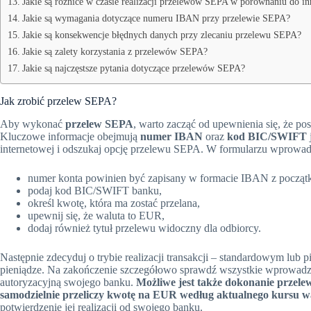
Jakie są różnice w czasie realizacji przelewów SEPA w porównaniu do
Jakie są wymagania dotyczące numeru IBAN przy przelewie SEPA?
Jakie są konsekwencje błędnych danych przy zlecaniu przelewu SEPA?
Jakie są zalety korzystania z przelewów SEPA?
Jakie są najczęstsze pytania dotyczące przelewów SEPA?
Jak zrobić przelew SEPA?
Aby wykonać
przelew SEPA
, warto zacząć od upewnienia się, że po
Kluczowe informacje obejmują
numer IBAN
oraz
kod BIC/SWIFT
internetowej i odszukaj opcję przelewu SEPA. W formularzu wprowad
numer konta powinien być zapisany w formacie IBAN z początki
podaj kod BIC/SWIFT banku,
określ kwotę, która ma zostać przelana,
upewnij się, że waluta to EUR,
dodaj również tytuł przelewu widoczny dla odbiorcy.
Następnie zdecyduj o trybie realizacji transakcji – standardowym lub p
pieniądze. Na zakończenie szczegółowo sprawdź wszystkie wprowadzon
autoryzacyjną swojego banku.
Możliwe jest także dokonanie prze
samodzielnie przeliczy kwotę na EUR według aktualnego kursu w
potwierdzenie jej realizacji od swojego banku.