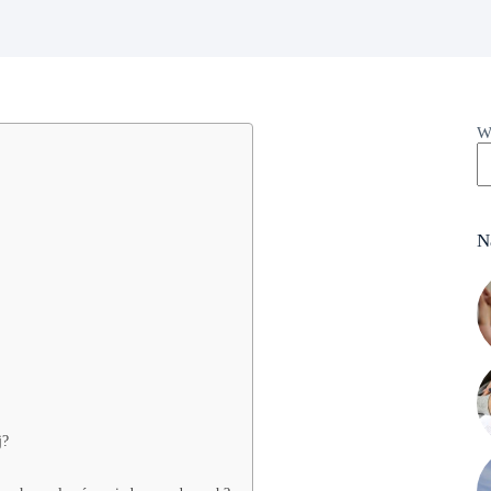
W
N
j?