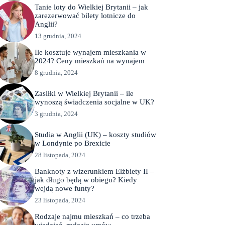
Tanie loty do Wielkiej Brytanii – jak
zarezerwować bilety lotnicze do
Anglii?
13 grudnia, 2024
Ile kosztuje wynajem mieszkania w
2024? Ceny mieszkań na wynajem
8 grudnia, 2024
Zasiłki w Wielkiej Brytanii – ile
wynoszą świadczenia socjalne w UK?
3 grudnia, 2024
Studia w Anglii (UK) – koszty studiów
w Londynie po Brexicie
28 listopada, 2024
Banknoty z wizerunkiem Elżbiety II –
jak długo będą w obiegu? Kiedy
wejdą nowe funty?
23 listopada, 2024
Rodzaje najmu mieszkań – co trzeba
wiedzieć, rodzaje umów