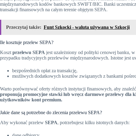
międzynarodowych kodów bankowych SWIFT/BIC. Banki uczestniczące 
transakcji finansowych na całym terenie objętym SEPA.
Przeczytaj także:
Funt Szkocki - waluta używana w Szkocji
Ile kosztuje przelew SEPA?
Koszt
przelewu SEPA
jest uzależniony od polityki cenowej banku, w
przypadku tradycyjnych przelewów międzynarodowych. Istotne jest 
bezpośrednich opłat za transakcję,
możliwych dodatkowych kosztów związanych z bankami pośred
Warto porównywać oferty różnych instytucji finansowych, aby znaleźć
proponują promocyjne stawki lub wręcz darmowe przelewy dla kli
użytkowników kont premium.
Jakie dane są potrzebne do zlecenia przelewu SEPA?
Aby wykonać przelew
SEPA
, potrzebujesz kilku istotnych danych:
dane odbiorcy,