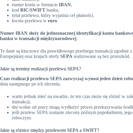
numer konta w formacie
IBAN
,
kod
BIC/SWIFT
banku,
tytuł przelewu, który wyjaśnia cel płatności,
kwota przelewu w
euro
.
Numer IBAN służy do jednoznacznej identyfikacji konta bankow
banku w transakcji międzynarodowej
.
Te dane są kluczowe dla prawidłowego przebiegu transakcji zgodnie
Europejskiej oraz krajach strefy
SEPA
realizowane są bez przeszkód.
Jakie są terminy realizacji przelewu SEPA?
Czas realizacji przelewu SEPA zazwyczaj wynosi jeden dzień rob
dnia następnego po ich zleceniu.
warto jednak mieć na uwadze, że ten czas może się różnić w za
transakcji,
dni wolne od pracy mogą wydłużyć proces przekazywania środ
jeśli przelew SEPA zostanie zlecony późnym popołudniem, jego
roboczym.
Jakie są różnice między przelewem SEPA a SWIFT?