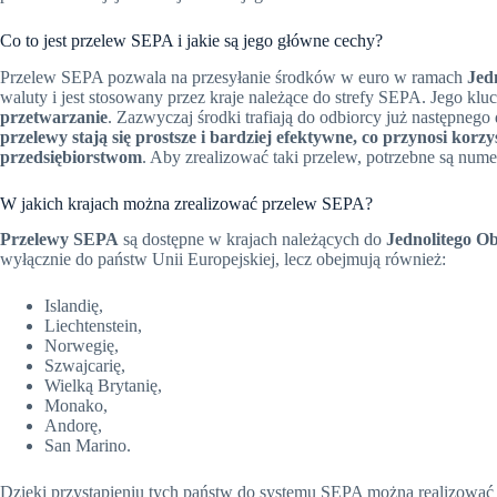
Co to jest przelew SEPA i jakie są jego główne cechy?
Przelew SEPA pozwala na przesyłanie środków w euro w ramach
Jed
waluty i jest stosowany przez kraje należące do strefy SEPA. Jego kl
przetwarzanie
. Zazwyczaj środki trafiają do odbiorcy już następne
przelewy stają się prostsze i bardziej efektywne, co przynosi kor
przedsiębiorstwom
. Aby zrealizować taki przelew, potrzebne są num
W jakich krajach można zrealizować przelew SEPA?
Przelewy SEPA
są dostępne w krajach należących do
Jednolitego O
wyłącznie do państw Unii Europejskiej, lecz obejmują również:
Islandię,
Liechtenstein,
Norwegię,
Szwajcarię,
Wielką Brytanię,
Monako,
Andorę,
San Marino.
Dzięki przystąpieniu tych państw do systemu SEPA można realizowa