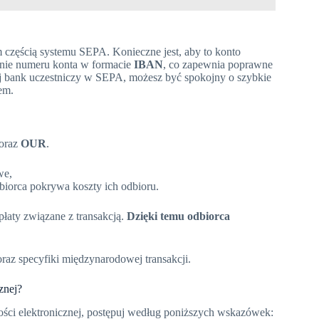
 częścią systemu SEPA. Konieczne jest, aby to konto
danie numeru konta w formacie
IBAN
, co zapewnia poprawne
j bank uczestniczy w SEPA, możesz być spokojny o szybkie
em.
oraz
OUR
.
we,
biorca pokrywa koszty ich odbioru.
płaty związane z transakcją.
Dzięki temu odbiorca
raz specyfiki międzynarodowej transakcji.
znej?
ści elektronicznej, postępuj według poniższych wskazówek: