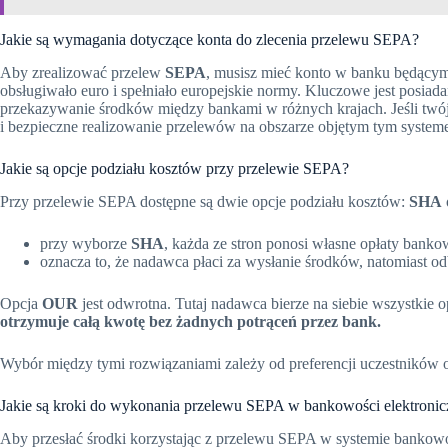
Jakie są wymagania dotyczące konta do zlecenia przelewu SEPA?
Aby zrealizować przelew
SEPA
, musisz mieć konto w banku będącym
obsługiwało euro i spełniało europejskie normy. Kluczowe jest posia
przekazywanie środków między bankami w różnych krajach. Jeśli twó
i bezpieczne realizowanie przelewów na obszarze objętym tym system
Jakie są opcje podziału kosztów przy przelewie SEPA?
Przy przelewie SEPA dostępne są dwie opcje podziału kosztów:
SHA
przy wyborze
SHA
, każda ze stron ponosi własne opłaty banko
oznacza to, że nadawca płaci za wysłanie środków, natomiast od
Opcja
OUR
jest odwrotna. Tutaj nadawca bierze na siebie wszystkie o
otrzymuje całą kwotę bez żadnych potrąceń przez bank.
Wybór między tymi rozwiązaniami zależy od preferencji uczestników o
Jakie są kroki do wykonania przelewu SEPA w bankowości elektronic
Aby przesłać środki korzystając z przelewu SEPA w systemie bankowo