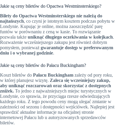
Jakie są ceny biletów do Opactwa Westminsterskiego?
Bilety do Opactwa Westminsterskiego nie należą do
najtańszych
, co czyni je istotnym kosztem podczas pobytu w
Londynie. Kupując je online, można zaoszczędzić parę
funtów w porównaniu z ceną w kasie. To rozwiązanie
pozwala także
uniknąć długiego oczekiwania w kolejkach
.
Rozważenie wcześniejszego zakupu jest również dobrym
pomysłem, ponieważ
gwarantuje dostęp w preferowanym
dniu i o wybranej godzinie
.
Jakie są ceny biletów do Pałacu Buckingham?
Koszt biletów do
Pałacu Buckingham
zależy od pory roku,
w której planujesz wizytę.
Zaleca się wcześniejszy zakup,
aby uniknąć rozczarowań oraz skorzystać z dostępnych
zniżek.
To jedno z najważniejszych miejsc turystycznych w
Londynie, co sprawia, że przyciąga rzesze odwiedzających
każdego roku. Z tego powodu ceny mogą ulegać zmianie w
zależności od sezonu i dostępności wejściówek. Najlepiej jest
sprawdzić aktualne informacje na oficjalnej stronie
internetowej Pałacu lub u autoryzowanych sprzedawców
biletów.