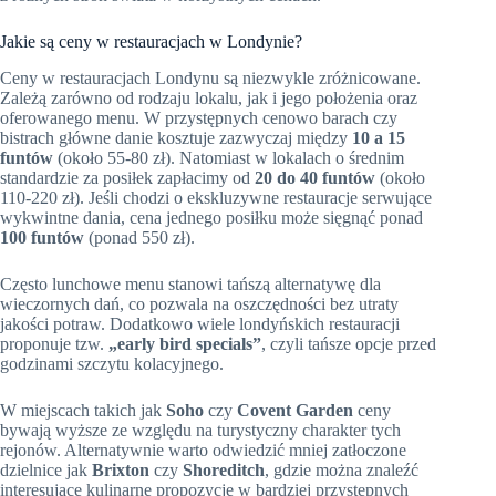
Jakie są ceny w restauracjach w Londynie?
Ceny w restauracjach Londynu są niezwykle zróżnicowane.
Zależą zarówno od rodzaju lokalu, jak i jego położenia oraz
oferowanego menu. W przystępnych cenowo barach czy
bistrach główne danie kosztuje zazwyczaj między
10 a 15
funtów
(około 55-80 zł). Natomiast w lokalach o średnim
standardzie za posiłek zapłacimy od
20 do 40 funtów
(około
110-220 zł). Jeśli chodzi o ekskluzywne restauracje serwujące
wykwintne dania, cena jednego posiłku może sięgnąć ponad
100 funtów
(ponad 550 zł).
Często lunchowe menu stanowi tańszą alternatywę dla
wieczornych dań, co pozwala na oszczędności bez utraty
jakości potraw. Dodatkowo wiele londyńskich restauracji
proponuje tzw.
„early bird specials”
, czyli tańsze opcje przed
godzinami szczytu kolacyjnego.
W miejscach takich jak
Soho
czy
Covent Garden
ceny
bywają wyższe ze względu na turystyczny charakter tych
rejonów. Alternatywnie warto odwiedzić mniej zatłoczone
dzielnice jak
Brixton
czy
Shoreditch
, gdzie można znaleźć
interesujące kulinarne propozycje w bardziej przystępnych