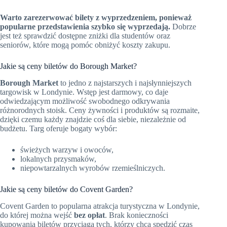
Warto zarezerwować bilety z wyprzedzeniem, ponieważ
popularne przedstawienia szybko się wyprzedają.
Dobrze
jest też sprawdzić dostępne zniżki dla studentów oraz
seniorów, które mogą pomóc obniżyć koszty zakupu.
Jakie są ceny biletów do Borough Market?
Borough Market
to jedno z najstarszych i najsłynniejszych
targowisk w Londynie. Wstęp jest darmowy, co daje
odwiedzającym możliwość swobodnego odkrywania
różnorodnych stoisk. Ceny żywności i produktów są rozmaite,
dzięki czemu każdy znajdzie coś dla siebie, niezależnie od
budżetu. Targ oferuje bogaty wybór:
świeżych warzyw i owoców,
lokalnych przysmaków,
niepowtarzalnych wyrobów rzemieślniczych.
Jakie są ceny biletów do Covent Garden?
Covent Garden to popularna atrakcja turystyczna w Londynie,
do której można wejść
bez opłat
. Brak konieczności
kupowania biletów przyciąga tych, którzy chcą spędzić czas