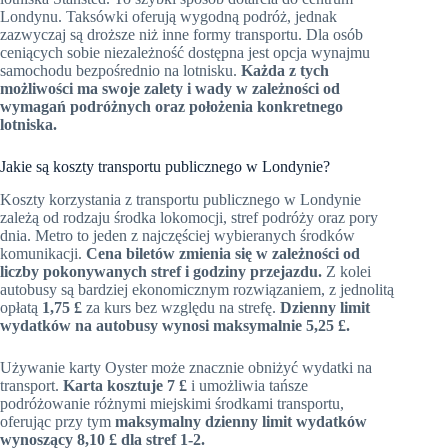
Londynu. Taksówki oferują wygodną podróż, jednak
zazwyczaj są droższe niż inne formy transportu. Dla osób
ceniących sobie niezależność dostępna jest opcja wynajmu
samochodu bezpośrednio na lotnisku.
Każda z tych
możliwości ma swoje zalety i wady w zależności od
wymagań podróżnych oraz położenia konkretnego
lotniska.
Jakie są koszty transportu publicznego w Londynie?
Koszty korzystania z transportu publicznego w Londynie
zależą od rodzaju środka lokomocji, stref podróży oraz pory
dnia. Metro to jeden z najczęściej wybieranych środków
komunikacji.
Cena biletów zmienia się w zależności od
liczby pokonywanych stref i godziny przejazdu.
Z kolei
autobusy są bardziej ekonomicznym rozwiązaniem, z jednolitą
opłatą
1,75 £
za kurs bez względu na strefę.
Dzienny limit
wydatków na autobusy wynosi maksymalnie 5,25 £.
Używanie karty Oyster może znacznie obniżyć wydatki na
transport.
Karta kosztuje 7 £
i umożliwia tańsze
podróżowanie różnymi miejskimi środkami transportu,
oferując przy tym
maksymalny dzienny limit wydatków
wynoszący 8,10 £ dla stref 1-2.