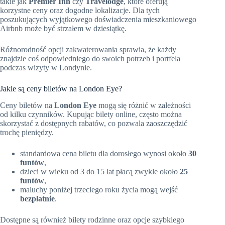
takie jak
Premier Inn
czy
Travelodge
, które oferują
korzystne ceny oraz dogodne lokalizacje. Dla tych
poszukujących wyjątkowego doświadczenia mieszkaniowego
Airbnb może być strzałem w dziesiątkę.
Różnorodność opcji zakwaterowania sprawia, że każdy
znajdzie coś odpowiedniego do swoich potrzeb i portfela
podczas wizyty w Londynie.
Jakie są ceny biletów na London Eye?
Ceny biletów na
London Eye
mogą się różnić w zależności
od kilku czynników. Kupując bilety online, często można
skorzystać z dostępnych rabatów, co pozwala zaoszczędzić
trochę pieniędzy.
standardowa cena biletu dla dorosłego wynosi około
30
funtów
,
dzieci w wieku od 3 do 15 lat płacą zwykle około
25
funtów
,
maluchy poniżej trzeciego roku życia mogą wejść
bezpłatnie
.
Dostępne są również bilety rodzinne oraz opcje szybkiego