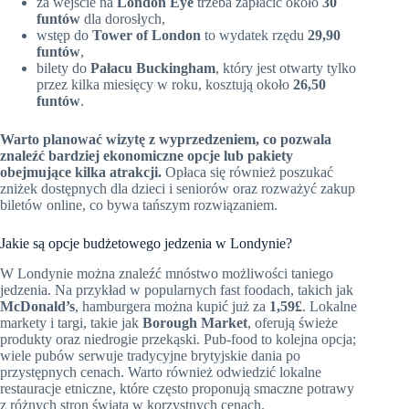
za wejście na
London Eye
trzeba zapłacić około
30
funtów
dla dorosłych,
wstęp do
Tower of London
to wydatek rzędu
29,90
funtów
,
bilety do
Pałacu Buckingham
, który jest otwarty tylko
przez kilka miesięcy w roku, kosztują około
26,50
funtów
.
Warto planować wizytę z wyprzedzeniem, co pozwala
znaleźć bardziej ekonomiczne opcje lub pakiety
obejmujące kilka atrakcji.
Opłaca się również poszukać
zniżek dostępnych dla dzieci i seniorów oraz rozważyć zakup
biletów online, co bywa tańszym rozwiązaniem.
Jakie są opcje budżetowego jedzenia w Londynie?
W Londynie można znaleźć mnóstwo możliwości taniego
jedzenia. Na przykład w popularnych fast foodach, takich jak
McDonald’s
, hamburgera można kupić już za
1,59£
. Lokalne
markety i targi, takie jak
Borough Market
, oferują świeże
produkty oraz niedrogie przekąski. Pub-food to kolejna opcja;
wiele pubów serwuje tradycyjne brytyjskie dania po
przystępnych cenach. Warto również odwiedzić lokalne
restauracje etniczne, które często proponują smaczne potrawy
z różnych stron świata w korzystnych cenach.