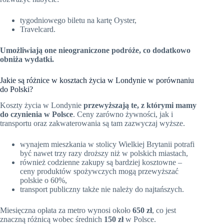
tygodniowego biletu na kartę Oyster,
Travelcard.
Umożliwiają one nieograniczone podróże, co dodatkowo
obniża wydatki.
Jakie są różnice w kosztach życia w Londynie w porównaniu
do Polski?
Koszty życia w Londynie
przewyższają te, z którymi mamy
do czynienia w Polsce
. Ceny zarówno żywności, jak i
transportu oraz zakwaterowania są tam zazwyczaj wyższe.
wynajem mieszkania w stolicy Wielkiej Brytanii potrafi
być nawet trzy razy droższy niż w polskich miastach,
również codzienne zakupy są bardziej kosztowne –
ceny produktów spożywczych mogą przewyższać
polskie o 60%,
transport publiczny także nie należy do najtańszych.
Miesięczna opłata za metro wynosi około
650 zł
, co jest
znaczną różnicą wobec średnich
150 zł
w Polsce.