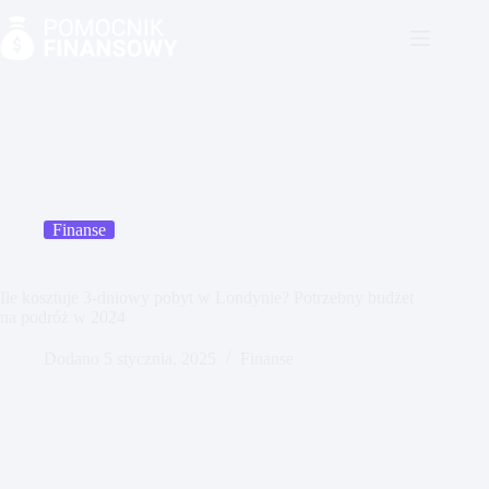
Przejdź
do
treści
Finanse
Ile kosztuje 3-dniowy pobyt w Londynie? Potrzebny budżet
na podróż w 2024
Dodano
5 stycznia, 2025
Finanse