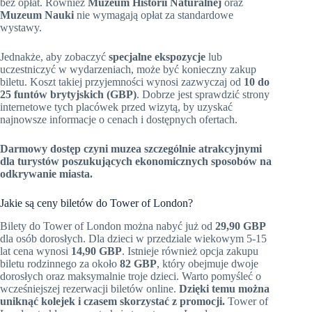
bez opłat. Również
Muzeum Historii Naturalnej
oraz
Muzeum Nauki
nie wymagają opłat za standardowe
wystawy.
Jednakże, aby zobaczyć
specjalne ekspozycje
lub
uczestniczyć w wydarzeniach, może być konieczny zakup
biletu. Koszt takiej przyjemności wynosi zazwyczaj od
10 do
25 funtów brytyjskich (GBP)
. Dobrze jest sprawdzić strony
internetowe tych placówek przed wizytą, by uzyskać
najnowsze informacje o cenach i dostępnych ofertach.
Darmowy dostęp czyni muzea szczególnie atrakcyjnymi
dla turystów poszukujących ekonomicznych sposobów na
odkrywanie miasta.
Jakie są ceny biletów do Tower of London?
Bilety do Tower of London można nabyć już od
29,90 GBP
dla osób dorosłych. Dla dzieci w przedziale wiekowym 5-15
lat cena wynosi
14,90 GBP
. Istnieje również opcja zakupu
biletu rodzinnego za około
82 GBP
, który obejmuje dwoje
dorosłych oraz maksymalnie troje dzieci. Warto pomyśleć o
wcześniejszej rezerwacji biletów online.
Dzięki temu można
uniknąć kolejek i czasem skorzystać z promocji.
Tower of