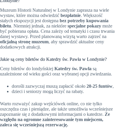
Londynie?
Muzeum Historii Naturalnej w Londynie zaprasza na wiele
wystaw, które można odwiedzić
bezpłatnie
. Większość
stałych ekspozycji jest dostępna
bez potrzeby kupowania
biletu
. Niemniej jednak, za niektóre
specjalne pokazy
może
być pobierana opłata. Cena zależy od tematyki i czasu trwania
danej wystawy. Przed planowaną wizytą warto zajrzeć na
oficjalną stronę muzeum
, aby sprawdzić aktualne ceny
dodatkowych atrakcji.
Jakie są ceny biletów do Katedry św. Pawła w Londynie?
Ceny biletów do londyńskiej
Katedry św. Pawła
są
uzależnione od wieku gości oraz wybranej opcji zwiedzania.
dorośli zazwyczaj muszą zapłacić około
20-25 funtów
,
dzieci i seniorzy mogą liczyć na rabaty.
Warto rozważyć zakup wejściówek online, co nie tylko
oszczędza czas i pieniądze, ale także umożliwia wcześniejsze
zapoznanie się z dodatkowymi informacjami o katedrze.
Ze
względu na ogromne zainteresowanie tym miejscem,
zaleca się wcześniejszą rezerwację.