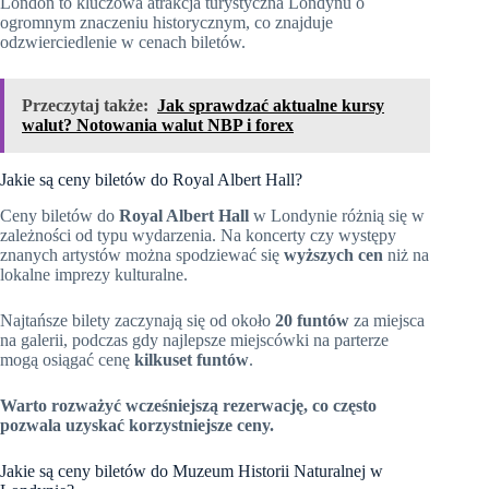
London to kluczowa atrakcja turystyczna Londynu o
ogromnym znaczeniu historycznym, co znajduje
odzwierciedlenie w cenach biletów.
Przeczytaj także:
Jak sprawdzać aktualne kursy
walut? Notowania walut NBP i forex
Jakie są ceny biletów do Royal Albert Hall?
Ceny biletów do
Royal Albert Hall
w Londynie różnią się w
zależności od typu wydarzenia. Na koncerty czy występy
znanych artystów można spodziewać się
wyższych cen
niż na
lokalne imprezy kulturalne.
Najtańsze bilety zaczynają się od około
20 funtów
za miejsca
na galerii, podczas gdy najlepsze miejscówki na parterze
mogą osiągać cenę
kilkuset funtów
.
Warto rozważyć wcześniejszą rezerwację, co często
pozwala uzyskać korzystniejsze ceny.
Jakie są ceny biletów do Muzeum Historii Naturalnej w