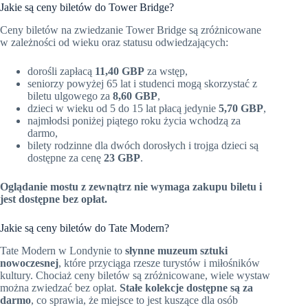
Jakie są ceny biletów do Tower Bridge?
Ceny biletów na zwiedzanie Tower Bridge są zróżnicowane
w zależności od wieku oraz statusu odwiedzających:
dorośli zapłacą
11,40 GBP
za wstęp,
seniorzy powyżej 65 lat i studenci mogą skorzystać z
biletu ulgowego za
8,60 GBP
,
dzieci w wieku od 5 do 15 lat płacą jedynie
5,70 GBP
,
najmłodsi poniżej piątego roku życia wchodzą za
darmo,
bilety rodzinne dla dwóch dorosłych i trojga dzieci są
dostępne za cenę
23 GBP
.
Oglądanie mostu z zewnątrz nie wymaga zakupu biletu i
jest dostępne bez opłat.
Jakie są ceny biletów do Tate Modern?
Tate Modern w Londynie to
słynne muzeum sztuki
nowoczesnej
, które przyciąga rzesze turystów i miłośników
kultury. Chociaż ceny biletów są zróżnicowane, wiele wystaw
można zwiedzać bez opłat.
Stałe kolekcje dostępne są za
darmo
, co sprawia, że miejsce to jest kuszące dla osób