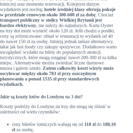
lotniczej oraz momentu rezerwacji. Kolejnym dużym
wydatkiem jest nocleg;
hotele średniej klasy oferują pokoje
w przedziale cenowym około 300-600 zł za dobę
. Chociaż
transport publiczny w stolicy Wielkiej Brytanii jest
bardzo efektywny
, nie należy do najtańszych. Karta Oyster
na trzy dni może wynieść około 120 zł. Jeśli chodzi o posiłki,
ceny są zróżnicowane: obiad w restauracji to wydatek od 40
do nawet 150 zł za osobę. Istnieją jednak tańsze alternatywy,
takie jak fast foody czy zakupy spożywcze. Dodatkowo warto
uwzględnić wydatki na bilety do popularnych atrakcji
turystycznych, które mogą osiągnąć nawet 200-300 zł za kilka
miejsc. Alternatywnie można zwiedzać liczne darmowe
muzea i galerie sztuki.
Zatem całkowity koszt wizyty może
oscylować między około 783 zł przy oszczędnym
planowaniu a ponad 1535 zł przy standardowych
wydatkach.
Jakie są koszty lotów do Londynu na 3 dni?
Koszty podróży do Londynu na trzy dni mogą się różnić w
zależności od wielu czynników:
ceny biletów lotniczych wahają się od
118 zł
do
188,10
zł
za osobę,