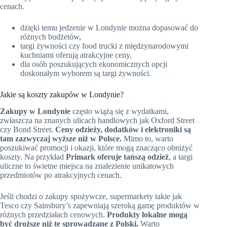
cenach.
dzięki temu jedzenie w Londynie można dopasować do
różnych budżetów,
targi żywności czy food trucki z międzynarodowymi
kuchniami oferują atrakcyjne ceny,
dla osób poszukujących ekonomicznych opcji
doskonałym wyborem są targi żywności.
Jakie są koszty zakupów w Londynie?
Zakupy w Londynie
często wiążą się z wydatkami,
zwłaszcza na znanych ulicach handlowych jak Oxford Street
czy Bond Street.
Ceny odzieży, dodatków i elektroniki są
tam zazwyczaj wyższe niż w Polsce.
Mimo to, warto
poszukiwać promocji i okazji, które mogą znacząco obniżyć
koszty. Na przykład
Primark oferuje tańszą odzież
, a targi
uliczne to świetne miejsca na znalezienie unikatowych
przedmiotów po atrakcyjnych cenach.
Jeśli chodzi o zakupy spożywcze, supermarkety takie jak
Tesco czy Sainsbury’s zapewniają szeroką gamę produktów w
różnych przedziałach cenowych.
Produkty lokalne mogą
być droższe niż te sprowadzane z Polski.
Warto