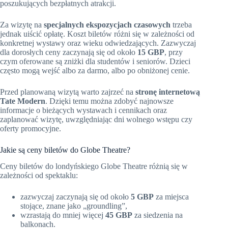
poszukujących bezpłatnych atrakcji.
Za wizytę na
specjalnych ekspozycjach czasowych
trzeba
jednak uiścić opłatę. Koszt biletów różni się w zależności od
konkretnej wystawy oraz wieku odwiedzających. Zazwyczaj
dla dorosłych ceny zaczynają się od około
15 GBP
, przy
czym oferowane są zniżki dla studentów i seniorów. Dzieci
często mogą wejść albo za darmo, albo po obniżonej cenie.
Przed planowaną wizytą warto zajrzeć na
stronę internetową
Tate Modern
. Dzięki temu można zdobyć najnowsze
informacje o bieżących wystawach i cennikach oraz
zaplanować wizytę, uwzględniając dni wolnego wstępu czy
oferty promocyjne.
Jakie są ceny biletów do Globe Theatre?
Ceny biletów do londyńskiego Globe Theatre różnią się w
zależności od spektaklu:
zazwyczaj zaczynają się od około
5 GBP
za miejsca
stojące, znane jako „groundling”,
wzrastają do mniej więcej
45 GBP
za siedzenia na
balkonach.