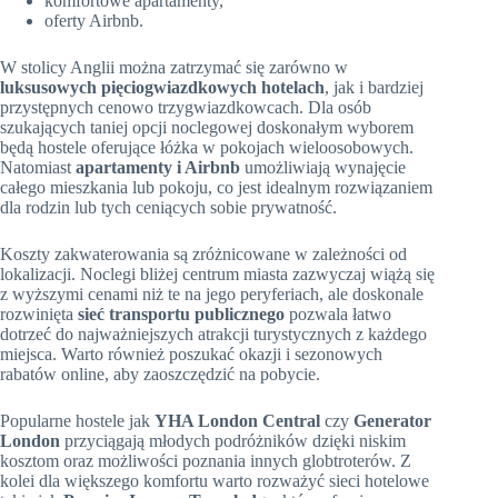
komfortowe apartamenty,
oferty Airbnb.
W stolicy Anglii można zatrzymać się zarówno w
luksusowych pięciogwiazdkowych hotelach
, jak i bardziej
przystępnych cenowo trzygwiazdkowcach. Dla osób
szukających taniej opcji noclegowej doskonałym wyborem
będą hostele oferujące łóżka w pokojach wieloosobowych.
Natomiast
apartamenty i Airbnb
umożliwiają wynajęcie
całego mieszkania lub pokoju, co jest idealnym rozwiązaniem
dla rodzin lub tych ceniących sobie prywatność.
Koszty zakwaterowania są zróżnicowane w zależności od
lokalizacji. Noclegi bliżej centrum miasta zazwyczaj wiążą się
z wyższymi cenami niż te na jego peryferiach, ale doskonale
rozwinięta
sieć transportu publicznego
pozwala łatwo
dotrzeć do najważniejszych atrakcji turystycznych z każdego
miejsca. Warto również poszukać okazji i sezonowych
rabatów online, aby zaoszczędzić na pobycie.
Popularne hostele jak
YHA London Central
czy
Generator
London
przyciągają młodych podróżników dzięki niskim
kosztom oraz możliwości poznania innych globtroterów. Z
kolei dla większego komfortu warto rozważyć sieci hotelowe