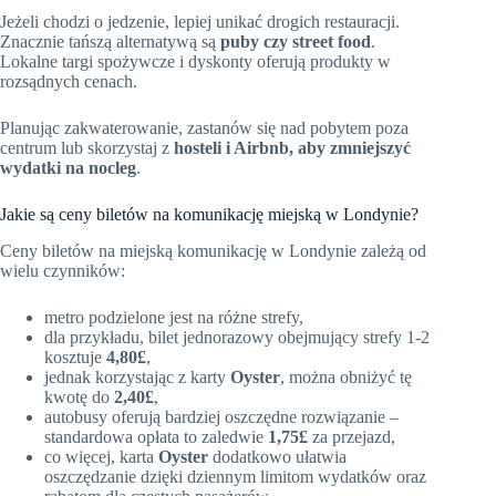
Jeżeli chodzi o jedzenie, lepiej unikać drogich restauracji.
Znacznie tańszą alternatywą są
puby czy street food
.
Lokalne targi spożywcze i dyskonty oferują produkty w
rozsądnych cenach.
Planując zakwaterowanie, zastanów się nad pobytem poza
centrum lub skorzystaj z
hosteli i Airbnb, aby zmniejszyć
wydatki na nocleg
.
Jakie są ceny biletów na komunikację miejską w Londynie?
Ceny biletów na miejską komunikację w Londynie zależą od
wielu czynników:
metro podzielone jest na różne strefy,
dla przykładu, bilet jednorazowy obejmujący strefy 1-2
kosztuje
4,80£
,
jednak korzystając z karty
Oyster
, można obniżyć tę
kwotę do
2,40£
,
autobusy oferują bardziej oszczędne rozwiązanie –
standardowa opłata to zaledwie
1,75£
za przejazd,
co więcej, karta
Oyster
dodatkowo ułatwia
oszczędzanie dzięki dziennym limitom wydatków oraz