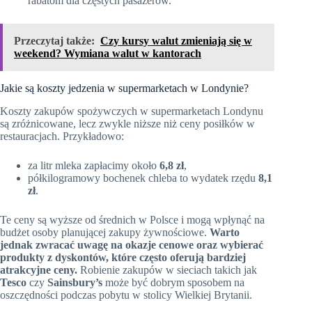
rabatom dla częstych pasażerów.
Przeczytaj także:
Czy kursy walut zmieniają się w
weekend? Wymiana walut w kantorach
Jakie są koszty jedzenia w supermarketach w Londynie?
Koszty zakupów spożywczych w supermarketach Londynu
są zróżnicowane, lecz zwykle niższe niż ceny posiłków w
restauracjach. Przykładowo:
za litr mleka zapłacimy około
6,8 zł
,
półkilogramowy bochenek chleba to wydatek rzędu
8,1
zł
.
Te ceny są wyższe od średnich w Polsce i mogą wpłynąć na
budżet osoby planującej zakupy żywnościowe.
Warto
jednak zwracać uwagę na okazje cenowe oraz wybierać
produkty z dyskontów, które często oferują bardziej
atrakcyjne ceny.
Robienie zakupów w sieciach takich jak
Tesco
czy
Sainsbury’s
może być dobrym sposobem na
oszczędności podczas pobytu w stolicy Wielkiej Brytanii.