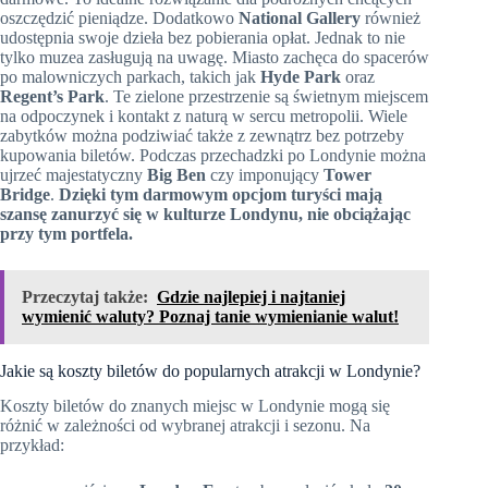
oszczędzić pieniądze. Dodatkowo
National Gallery
również
udostępnia swoje dzieła bez pobierania opłat. Jednak to nie
tylko muzea zasługują na uwagę. Miasto zachęca do spacerów
po malowniczych parkach, takich jak
Hyde Park
oraz
Regent’s Park
. Te zielone przestrzenie są świetnym miejscem
na odpoczynek i kontakt z naturą w sercu metropolii. Wiele
zabytków można podziwiać także z zewnątrz bez potrzeby
kupowania biletów. Podczas przechadzki po Londynie można
ujrzeć majestatyczny
Big Ben
czy imponujący
Tower
Bridge
.
Dzięki tym darmowym opcjom turyści mają
szansę zanurzyć się w kulturze Londynu, nie obciążając
przy tym portfela.
Przeczytaj także:
Gdzie najlepiej i najtaniej
wymienić waluty? Poznaj tanie wymienianie walut!
Jakie są koszty biletów do popularnych atrakcji w Londynie?
Koszty biletów do znanych miejsc w Londynie mogą się
różnić w zależności od wybranej atrakcji i sezonu. Na
przykład: