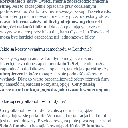
korzystając z karty Oyster, można zaoszczędzić znaczną
sumę.
Jest to szczególnie opłacalne przy codziennym
podróżowaniu. Warto również rozważyć zakup
Travelcards
,
które oferują nielimitowane przejazdy przez określony okres
czasu.
Ich cena zależy od liczby obejmowanych stref i
długości ważności biletu.
Dla osób planujących częste
wizyty w metrze przez kilka dni, karta Oyster lub Travelcard
mogą być bardziej oszczędne niż jednorazowe bilety.
Jakie są koszty wynajmu samochodu w Londynie?
Koszty wynajmu auta w Londynie mogą się różnić.
Przeciętnie za dobę zapłacimy
około 129 zł
, ale nie można
zapominać o dodatkowych opłatach, takich jak
parking
czy
ubezpieczenie
, które mogą znacznie podnieść całkowity
wydatek. Dlatego warto przeanalizować oferty różnych firm,
by znaleźć najbardziej korzystną opcję.
Ceny zależą
zarówno od rodzaju pojazdu, jak i czasu trwania najmu.
Jakie są ceny alkoholu w Londynie?
Ceny alkoholu w Londynie zależą od miejsca, gdzie
zdecydujesz się go kupić. W barach i restauracjach alkohol
jest na ogół droższy. Przykładowo, za pintę piwa zapłacisz od
5 do 8 funtów
, a koktajle kosztują od
10 do 15 funtów
za