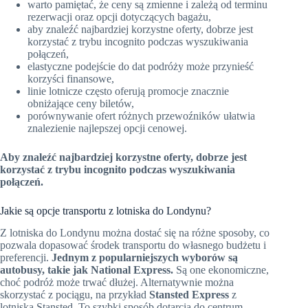
warto pamiętać, że ceny są zmienne i zależą od terminu
rezerwacji oraz opcji dotyczących bagażu,
aby znaleźć najbardziej korzystne oferty, dobrze jest
korzystać z trybu incognito podczas wyszukiwania
połączeń,
elastyczne podejście do dat podróży może przynieść
korzyści finansowe,
linie lotnicze często oferują promocje znacznie
obniżające ceny biletów,
porównywanie ofert różnych przewoźników ułatwia
znalezienie najlepszej opcji cenowej.
Aby znaleźć najbardziej korzystne oferty, dobrze jest
korzystać z trybu incognito podczas wyszukiwania
połączeń.
Jakie są opcje transportu z lotniska do Londynu?
Z lotniska do Londynu można dostać się na różne sposoby, co
pozwala dopasować środek transportu do własnego budżetu i
preferencji.
Jednym z popularniejszych wyborów są
autobusy, takie jak National Express.
Są one ekonomiczne,
choć podróż może trwać dłużej. Alternatywnie można
skorzystać z pociągu, na przykład
Stansted Express
z
lotniska Stansted. To szybki sposób dotarcia do centrum