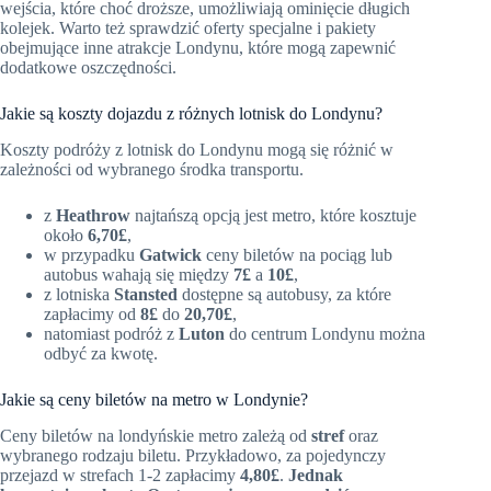
wejścia, które choć droższe, umożliwiają ominięcie długich
kolejek. Warto też sprawdzić oferty specjalne i pakiety
obejmujące inne atrakcje Londynu, które mogą zapewnić
dodatkowe oszczędności.
Jakie są koszty dojazdu z różnych lotnisk do Londynu?
Koszty podróży z lotnisk do Londynu mogą się różnić w
zależności od wybranego środka transportu.
z
Heathrow
najtańszą opcją jest metro, które kosztuje
około
6,70£
,
w przypadku
Gatwick
ceny biletów na pociąg lub
autobus wahają się między
7£
a
10£
,
z lotniska
Stansted
dostępne są autobusy, za które
zapłacimy od
8£
do
20,70£
,
natomiast podróż z
Luton
do centrum Londynu można
odbyć za kwotę.
Jakie są ceny biletów na metro w Londynie?
Ceny biletów na londyńskie metro zależą od
stref
oraz
wybranego rodzaju biletu. Przykładowo, za pojedynczy
przejazd w strefach 1-2 zapłacimy
4,80£
.
Jednak