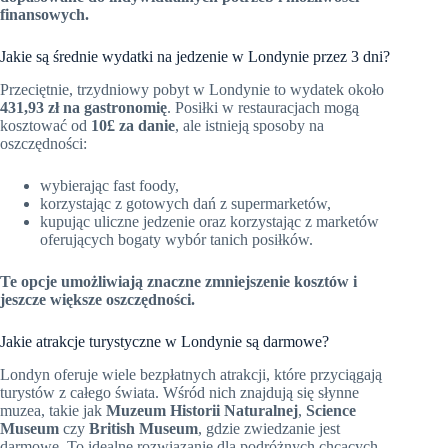
finansowych.
Jakie są średnie wydatki na jedzenie w Londynie przez 3 dni?
Przeciętnie, trzydniowy pobyt w Londynie to wydatek około
431,93 zł na gastronomię
. Posiłki w restauracjach mogą
kosztować od
10£ za danie
, ale istnieją sposoby na
oszczędności:
wybierając fast foody,
korzystając z gotowych dań z supermarketów,
kupując uliczne jedzenie oraz korzystając z marketów
oferujących bogaty wybór tanich posiłków.
Te opcje umożliwiają znaczne zmniejszenie kosztów i
jeszcze większe oszczędności.
Jakie atrakcje turystyczne w Londynie są darmowe?
Londyn oferuje wiele bezpłatnych atrakcji, które przyciągają
turystów z całego świata. Wśród nich znajdują się słynne
muzea, takie jak
Muzeum Historii Naturalnej
,
Science
Museum
czy
British Museum
, gdzie zwiedzanie jest
darmowe. To idealne rozwiązanie dla podróżnych chcących