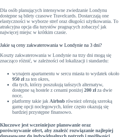
Dla osób planujących intensywne zwiedzanie Londynu
dostępne są bilety czasowe Travelcards. Dostarczają one
elastyczności w wyborze stref oraz długości użytkowania. To
atrakcyjna opcja dla turystów pragnących zobaczyć jak
najwięcej miejsc w krótkim czasie.
Jakie są ceny zakwaterowania w Londynie na 3 dni?
Koszty zakwaterowania w Londynie na trzy dni mogą się
znacząco różnić, w zależności od lokalizacji i standardu:
wynajem apartamentu w sercu miasta to wydatek około
950 zł
za ten okres,
dla tych, którzy poszukują tańszych alternatyw,
dostępne są hostele z cenami poniżej
200 zł
za dwie
noce,
platformy takie jak
Airbnb
również oferują szeroką
gamę opcji noclegowych, które często okazują się
bardziej przystępne finansowo.
Kluczowe jest wcześniejsze planowanie oraz
porównywanie ofert, aby znaleźć rozwiązanie najlepiej
dopasowane do indywidualnych potrzeb i możliwości