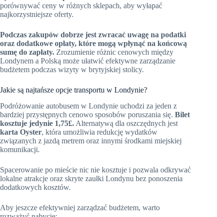
porównywać ceny w różnych sklepach, aby wyłapać
najkorzystniejsze oferty.
Podczas zakupów dobrze jest zwracać uwagę na podatki
oraz dodatkowe opłaty, które mogą wpłynąć na końcową
sumę do zapłaty.
Zrozumienie różnic cenowych między
Londynem a Polską może ułatwić efektywne zarządzanie
budżetem podczas wizyty w brytyjskiej stolicy.
Jakie są najtańsze opcje transportu w Londynie?
Podróżowanie autobusem w Londynie uchodzi za jeden z
bardziej przystępnych cenowo sposobów poruszania się.
Bilet
kosztuje jedynie 1,75£.
Alternatywą dla oszczędnych jest
karta Oyster
, która umożliwia redukcję wydatków
związanych z jazdą metrem oraz innymi środkami miejskiej
komunikacji.
Spacerowanie po mieście nic nie kosztuje i pozwala odkrywać
lokalne atrakcje oraz skryte zaułki Londynu bez ponoszenia
dodatkowych kosztów.
Aby jeszcze efektywniej zarządzać budżetem, warto
rozważyć nabycie: