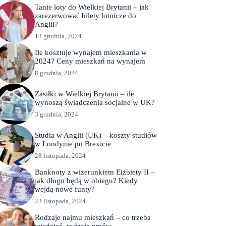
Tanie loty do Wielkiej Brytanii – jak
zarezerwować bilety lotnicze do
Anglii?
13 grudnia, 2024
Ile kosztuje wynajem mieszkania w
2024? Ceny mieszkań na wynajem
8 grudnia, 2024
Zasiłki w Wielkiej Brytanii – ile
wynoszą świadczenia socjalne w UK?
3 grudnia, 2024
Studia w Anglii (UK) – koszty studiów
w Londynie po Brexicie
28 listopada, 2024
Banknoty z wizerunkiem Elżbiety II –
jak długo będą w obiegu? Kiedy
wejdą nowe funty?
23 listopada, 2024
Rodzaje najmu mieszkań – co trzeba
wiedzieć, rodzaje umów