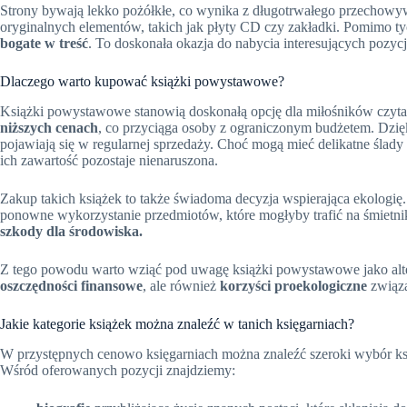
Strony bywają lekko pożółkłe, co wynika z długotrwałego przechowy
oryginalnych elementów, takich jak płyty CD czy zakładki. Pomimo ty
bogate w treść
. To doskonała okazja do nabycia interesujących pozyc
Dlaczego warto kupować książki powystawowe?
Książki powystawowe stanowią doskonałą opcję dla miłośników czytan
niższych cenach
, co przyciąga osoby z ograniczonym budżetem. Dzięk
pojawiają się w regularnej sprzedaży. Choć mogą mieć delikatne ślady
ich zawartość pozostaje nienaruszona.
Zakup takich książek to także świadoma decyzja wspierająca ekologię.
ponowne wykorzystanie przedmiotów, które mogłyby trafić na śmietni
szkody dla środowiska.
Z tego powodu warto wziąć pod uwagę książki powystawowe jako alte
oszczędności finansowe
, ale również
korzyści proekologiczne
związ
Jakie kategorie książek można znaleźć w tanich księgarniach?
W przystępnych cenowo księgarniach można znaleźć szeroki wybór ksi
Wśród oferowanych pozycji znajdziemy: