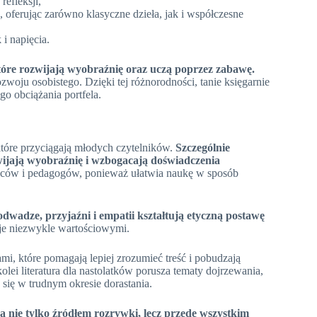
refleksji,
, oferując zarówno klasyczne dzieła, jak i współczesne
i napięcia.
 które rozwijają wyobraźnię oraz uczą poprzez zabawę.
zwoju osobistego. Dzięki tej różnorodności, tanie księgarnie
go obciążania portfela.
które przyciągają młodych czytelników.
Szczególnie
wijają wyobraźnię i wzbogacają doświadczenia
iców i pedagogów, ponieważ ułatwia naukę w sposób
odwadze, przyjaźni i empatii kształtują etyczną postawę
i je niezwykle wartościowymi.
ami, które pomagają lepiej zrozumieć treść i pobudzają
olei literatura dla nastolatków porusza tematy dojrzewania,
 się w trudnym okresie dorastania.
 są nie tylko źródłem rozrywki, lecz przede wszystkim