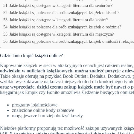
Jakie książki są dostępne w kategorii literatura dla seniorów?
Jakie książki są polecane dla osób szukających książek o historii?
Jakie książki są dostępne w kategorii literatura dla kobiet?
Jakie książki są polecane dla osób szukających książek o rodzinie?
Jakie książki są dostępne w kategorii literatura dla mężczyzn?
Jakie książki są polecane dla osób szukających książek o miłości i relacja
Gdzie tanio kupić książki online?
Kupowanie książek w sieci w atrakcyjnych cenach jest całkiem realne, j
odwiedzin w outletach książkowych, można znaleźć pozycje z niew
Takie okazje oferują na przykład Book Outlet i Dedalus. Dodatkowo,
szybkie wyszukiwanie najkorzystniejszych ofert dla konkretnego tytuł
oraz wyprzedaże, dzięki czemu zakup książek może być nawet o p
księgarni jak Empik czy Bonito umożliwia śledzenie bieżących obniże
programy lojalnościowe,
znalezione online kody rabatowe
mogą jeszcze bardziej obniżyć koszty.
Niektóre platformy proponują też możliwość zakupu używanych książe
i OLX to miejsca, gdzie użytkownicy oferują takie okazje.
Dzięki t