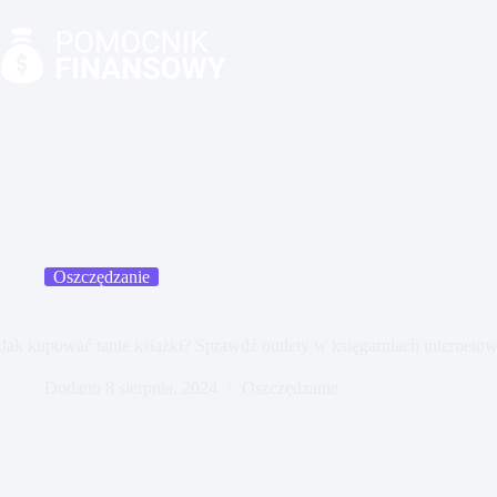
Przejdź
do
treści
Oszczędzanie
Jak kupować tanie książki? Sprawdź outlety w księgarniach interneto
Dodano
8 sierpnia, 2024
Oszczędzanie