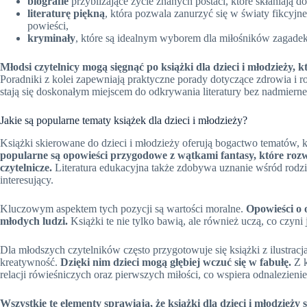
biografie
przybliżające życie znanych postaci, które skłaniają do 
literaturę piękną
, która pozwala zanurzyć się w światy fikcyjne
powieści,
kryminały
, które są idealnym wyborem dla miłośników zagadek 
Młodsi czytelnicy mogą sięgnąć po książki dla dzieci i młodzieży,
Poradniki z kolei zapewniają praktyczne porady dotyczące zdrowia i ro
stają się doskonałym miejscem do odkrywania literatury bez nadmierne
Jakie są popularne tematy książek dla dzieci i młodzieży?
Książki skierowane do dzieci i młodzieży oferują bogactwo tematów, 
popularne są opowieści przygodowe z wątkami fantasy, które roz
czytelnicze.
Literatura edukacyjna także zdobywa uznanie wśród rodz
interesujący.
Kluczowym aspektem tych pozycji są wartości moralne.
Opowieści o 
młodych ludzi.
Książki te nie tylko bawią, ale również uczą, co czyn
Dla młodszych czytelników często przygotowuje się książki z ilustracj
kreatywność.
Dzięki nim dzieci mogą głębiej wczuć się w fabułę.
Z k
relacji rówieśniczych oraz pierwszych miłości, co wspiera odnalezienie
Wszystkie te elementy sprawiają, że książki dla dzieci i młodzieży