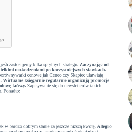
ch?
eśli zastosujemy kilka sprytnych strategii.
Zaczynając od
ielkimi uszkodzeniami po korzystniejszych stawkach.
 porównywarki cenowe jak Ceneo czy Skąpiec ułatwiają
u.
Wirtualne księgarnie regularnie organizują promocje
ołowę tańszy.
Zapisywanie się do newsletterów takich
k. Ponadto:
k w bardzo dobrym stanie za jeszcze niższą kwotę.
Allegro
ym sposobom można znacznie oszczędzić pieniądze i